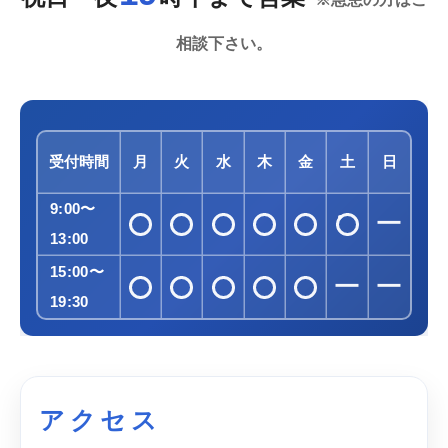
相談下さい。
受付時間
月
火
水
木
金
土
日
9:00〜
ー
13:00
15:00〜
ー
ー
19:30
アクセス