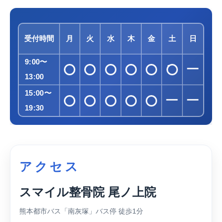
受付時間
月
火
水
木
金
土
日
9:00〜
ー
13:00
15:00〜
ー
ー
19:30
アクセス
スマイル整骨院 尾ノ上院
熊本都市バス「南灰塚」バス停 徒歩1分